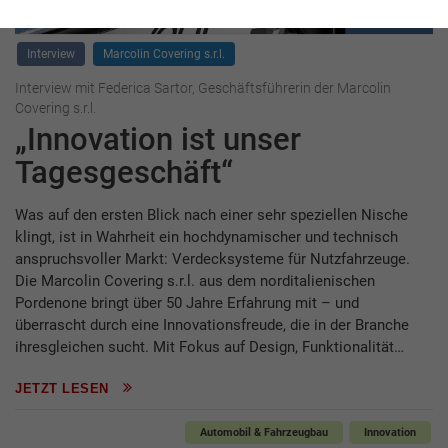
Interview
Marcolin Covering s.r.l.
Interview mit Federica Sartor, Geschäftsführerin der Marcolin
Covering s.r.l.
„Innovation ist unser
Tagesgeschäft“
Was auf den ersten Blick nach einer sehr speziellen Nische
klingt, ist in Wahrheit ein hochdynamischer und technisch
anspruchsvoller Markt: Verdecksysteme für Nutzfahrzeuge.
Die Marcolin Covering s.r.l. aus dem norditalienischen
Pordenone bringt über 50 Jahre Erfahrung mit – und
überrascht durch eine Innovationsfreude, die in der Branche
ihresgleichen sucht. Mit Fokus auf Design, Funktionalität…
JETZT LESEN
Automobil & Fahrzeugbau
Innovation