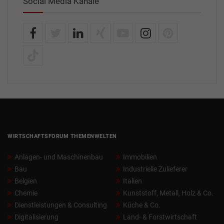
Social Media Kanäle
WIRTSCHAFTSFORUM THEMENWELTEN
Anlagen- und Maschinenbau
Immobilien
Bau
Industrielle Zulieferer
Belgien
Italien
Chemie
Kunststoff, Metall, Holz & Co.
Dienstleistungen & Consulting
Küche & Co.
Digitalisierung
Land- & Forstwirtschaft