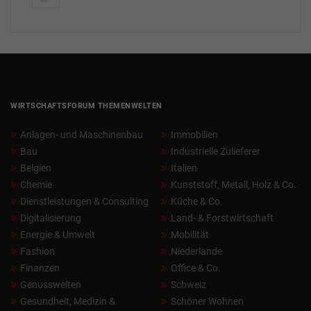
WIRTSCHAFTSFORUM THEMENWELTEN
Anlagen- und Maschinenbau
Immobilien
Bau
Industrielle Zulieferer
Belgien
Italien
Chemie
Kunststoff, Metall, Holz & Co.
Dienstleistungen & Consulting
Küche & Co.
Digitalisierung
Land- & Forstwirtschaft
Energie & Umwelt
Mobilität
Fashion
Niederlande
Finanzen
Office & Co.
Genusswelten
Schweiz
Gesundheit, Medizin &
Schöner Wohnen