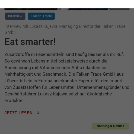
Interview
Falken Trade
Interview mit Lukasz Kujawa, Managing Director der Falken Trade
GmbH
Eat smarter!
Zusatzstoffe in Lebensmitteln sind häufig besser als ihr Ruf.
So gewinnen Lebensmittel beispielsweise durch die
Anreicherung mit Vitaminen oder Antioxidantien an
Nahrhaftigkeit und Geschmack. Die Falken Trade GmbH aus
Lübeck ist ein in Europa anerkannter Experte für den Import
von Zusatzstoffen für Lebensmittel. Unternehmensgründer und
Geschäftsführer Lukasz Kujawa setzt auf ökologische
Produkte…
JETZT LESEN
Nahrung & Genuss