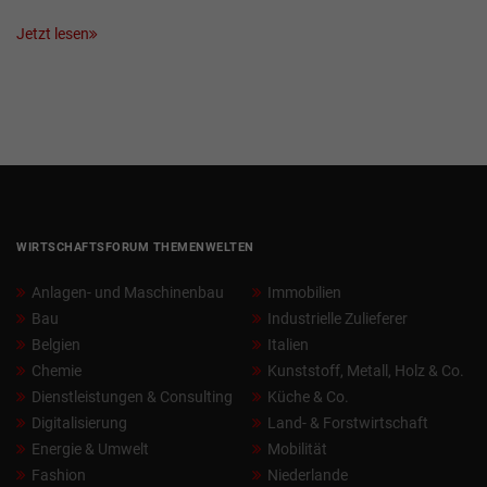
Jetzt lesen
WIRTSCHAFTSFORUM THEMENWELTEN
Anlagen- und Maschinenbau
Immobilien
Bau
Industrielle Zulieferer
Belgien
Italien
Chemie
Kunststoff, Metall, Holz & Co.
Dienstleistungen & Consulting
Küche & Co.
Digitalisierung
Land- & Forstwirtschaft
Energie & Umwelt
Mobilität
Fashion
Niederlande