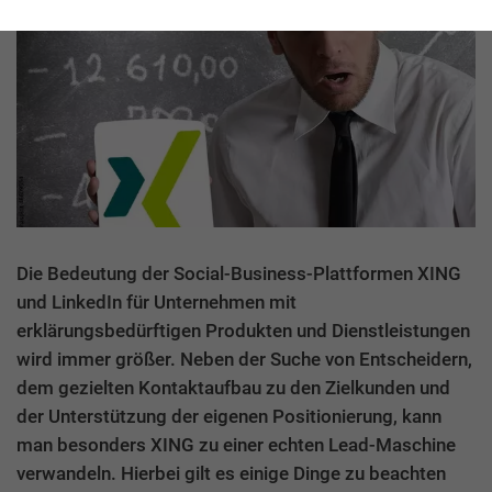
Die Bedeutung der Social-Business-Plattformen XING
und LinkedIn für Unternehmen mit
erklärungsbedürftigen Produkten und Dienstleistungen
wird immer größer. Neben der Suche von Entscheidern,
dem gezielten Kontaktaufbau zu den Zielkunden und
der Unterstützung der eigenen Positionierung, kann
man besonders XING zu einer echten Lead-Maschine
verwandeln. Hierbei gilt es einige Dinge zu beachten