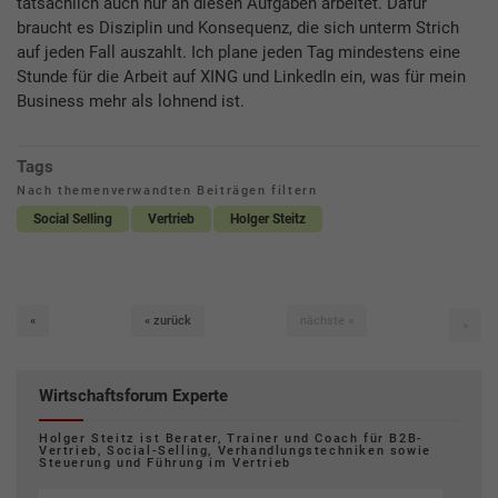
tatsächlich auch nur an diesen Aufgaben arbeitet. Dafür
braucht es Disziplin und Konsequenz, die sich unterm Strich
auf jeden Fall auszahlt. Ich plane jeden Tag mindestens eine
Stunde für die Arbeit auf XING und LinkedIn ein, was für mein
Business mehr als lohnend ist.
Tags
Nach themenverwandten Beiträgen filtern
Social Selling
Vertrieb
Holger Steitz
erste
zurück
nächste
«
« zurück
nächste »
letzt
»
Wirtschaftsforum Experte
Holger Steitz ist Berater, Trainer und Coach für B2B-
Vertrieb, Social-Selling, Verhandlungstechniken sowie
Steuerung und Führung im Vertrieb