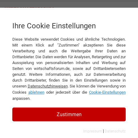
Ihre Cookie Einstellungen
Expertenwissen
Holger Steitz
Positionierung mit XING und LinkedIn - Der Expertenstatus
Diese Website verwendet Cookies und ähnliche Technologien.
erste
zurück
nächste
«
« zurück
nächste »
letzt
»
Mit einem Klick auf "Zustimmen" akzeptieren Sie diese
Verarbeitung und auch die Weitergabe Ihrer Daten an
Drittanbieter. Die Daten werden für Analysen, Retargeting und zur
Ausspielung von personalisierten Inhalten und Werbung auf
Expertenwissen
Seiten von wirtschaftsforum.de, sowie auf Drittanbieterseiten
genutzt. Weitere Informationen, auch zur Datenverarbeitung
DIESEN ARTIKEL EMPFEHLEN
durch Drittanbieter, finden Sie in den Einstellungen sowie in
unseren
Datenschutzhinweisen
. Sie können die Verwendung von
Cookies
ablehnen
oder jederzeit über die
Cookie-Einstellungen
Positionierung mit XING und
anpassen.
LinkedIn - Der Expertenstatus
Zustimmen
Wirtschaftsforum Experte: Holger Steitz
|
Impressum
Datenschutz