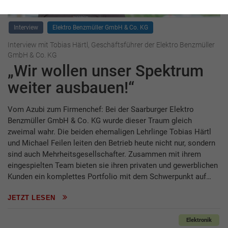
Interview
Elektro Benzmüller GmbH & Co. KG
Interview mit Tobias Härtl, Geschäftsführer der Elektro Benzmüller
GmbH & Co. KG
„Wir wollen unser Spektrum
weiter ausbauen!“
Vom Azubi zum Firmenchef: Bei der Saarburger Elektro
Benzmüller GmbH & Co. KG wurde dieser Traum gleich
zweimal wahr. Die beiden ehemaligen Lehrlinge Tobias Härtl
und Michael Feilen leiten den Betrieb heute nicht nur, sondern
sind auch Mehrheitsgesellschafter. Zusammen mit ihrem
eingespielten Team bieten sie ihren privaten und gewerblichen
Kunden ein komplettes Portfolio mit dem Schwerpunkt auf…
JETZT LESEN
Elektronik