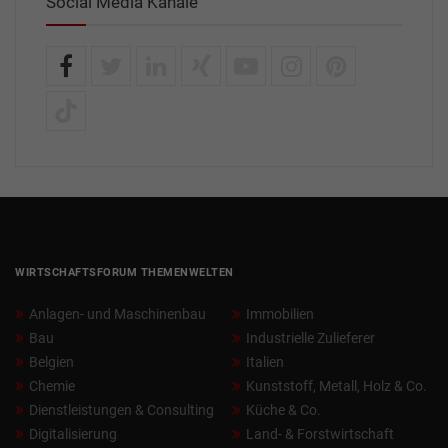
Social Media Kanäle
WIRTSCHAFTSFORUM THEMENWELTEN
Anlagen- und Maschinenbau
Immobilien
Bau
Industrielle Zulieferer
Belgien
Italien
Chemie
Kunststoff, Metall, Holz & Co.
Dienstleistungen & Consulting
Küche & Co.
Digitalisierung
Land- & Forstwirtschaft