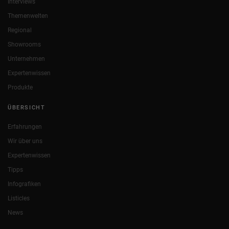
Interviews
Themenwelten
Regional
Showrooms
Unternehmen
Expertenwissen
Produkte
ÜBERSICHT
Erfahrungen
Wir über uns
Expertenwissen
Tipps
Infografiken
Listicles
News