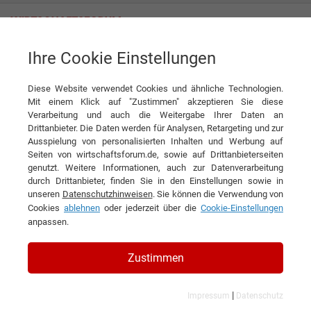
Ihre Cookie Einstellungen
CUP&CINO Kaffeesystem-Vertrieb GmbH & Co. KG
Diese Website verwendet Cookies und ähnliche Technologien.
Mit einem Klick auf "Zustimmen" akzeptieren Sie diese
Verarbeitung und auch die Weitergabe Ihrer Daten an
Drittanbieter. Die Daten werden für Analysen, Retargeting und zur
Ausspielung von personalisierten Inhalten und Werbung auf
Seiten von wirtschaftsforum.de, sowie auf Drittanbieterseiten
genutzt. Weitere Informationen, auch zur Datenverarbeitung
KONTAKT
durch Drittanbieter, finden Sie in den Einstellungen sowie in
unseren
Datenschutzhinweisen
. Sie können die Verwendung von
Cookies
ablehnen
oder jederzeit über die
Cookie-Einstellungen
anpassen.
CUP&CINO Kaffeesystem-
Zustimmen
Vertrieb GmbH & Co. KG
|
Impressum
Datenschutz