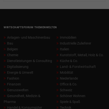
WIRTSCHAFTSFORUM THEMENWELTEN
Anlagen- und Maschinenbau
Immobilien
Bau
Industrielle Zulieferer
Belgien
Italien
Chemie
Kunststoff, Metall, Holz & Co.
Dienstleistungen & Consulting
Küche & Co.
Digitalisierung
Land- & Forstwirtschaft
Energie & Umwelt
Mobilität
Fashion
Niederlande
Finanzen
Office & Co.
Genusswelten
Schweiz
Gesundheit, Medizin &
Schöner Wohnen
Pharma
Spiele & Spaß
Handel & Konsumgüter
Technik