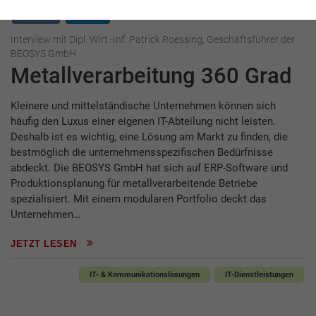
Interview
BEOSYS
Interview mit Dipl. Wirt.-Inf. Patrick Roessing, Geschäftsführer der
BEOSYS GmbH
Metallverarbeitung 360 Grad
Kleinere und mittelständische Unternehmen können sich
häufig den Luxus einer eigenen IT-Abteilung nicht leisten.
Deshalb ist es wichtig, eine Lösung am Markt zu finden, die
bestmöglich die unternehmensspezifischen Bedürfnisse
abdeckt. Die BEOSYS GmbH hat sich auf ERP-Software und
Produktionsplanung für metallverarbeitende Betriebe
spezialisiert. Mit einem modularen Portfolio deckt das
Unternehmen…
JETZT LESEN
IT- & Kommunikationslösungen
IT-Dienstleistungen