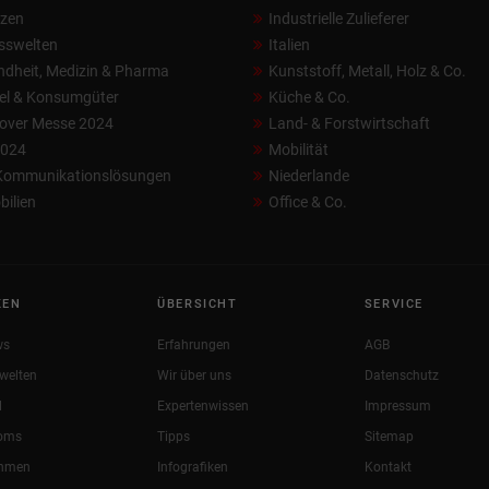
nzen
Industrielle Zulieferer
sswelten
Italien
dheit, Medizin & Pharma
Kunststoff, Metall, Holz & Co.
el & Konsumgüter
Küche & Co.
over Messe 2024
Land- & Forstwirtschaft
2024
Mobilität
 Kommunikationslösungen
Niederlande
ilien
Office & Co.
KEN
ÜBERSICHT
SERVICE
ws
Erfahrungen
AGB
welten
Wir über uns
Datenschutz
l
Expertenwissen
Impressum
oms
Tipps
Sitemap
ehmen
Infografiken
Kontakt