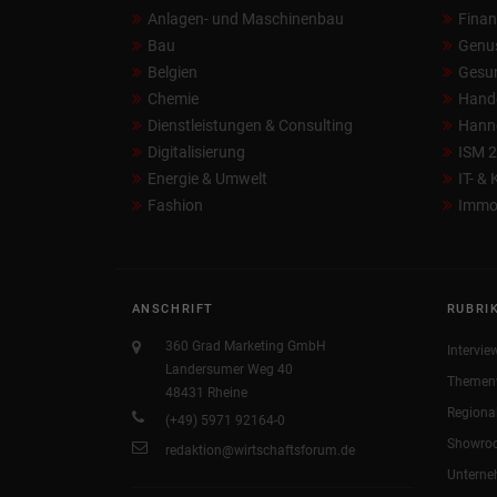
Anlagen- und Maschinenbau
Fina
Bau
Genu
Belgien
Gesun
Chemie
Hand
Dienstleistungen & Consulting
Hann
Digitalisierung
ISM 
Energie & Umwelt
IT- &
Fashion
Immob
ANSCHRIFT
RUBRI
360 Grad Marketing GmbH
Intervie
Landersumer Weg 40
Themen
48431 Rheine
Regiona
(+49) 5971 92164-0
Showro
redaktion@wirtschaftsforum.de
Untern