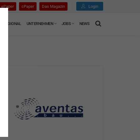
ePaper
cPaper
Das Magazin
Login
REGIONAL
UNTERNEHMEN
JOBS
NEWS