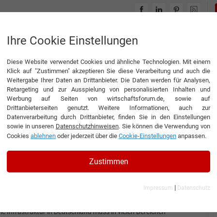
INTERVIEWS
THEMENWELTEN
Ihre Cookie Einstellungen
Diese Website verwendet Cookies und ähnliche Technologien. Mit einem
Klick auf "Zustimmen" akzeptieren Sie diese Verarbeitung und auch die
Weitergabe Ihrer Daten an Drittanbieter. Die Daten werden für Analysen,
Retargeting und zur Ausspielung von personalisierten Inhalten und
Werbung auf Seiten von wirtschaftsforum.de, sowie auf
tas.bau GmbH & Co. KG
Drittanbieterseiten genutzt. Weitere Informationen, auch zur
Datenverarbeitung durch Drittanbieter, finden Sie in den Einstellungen
sowie in unseren
Datenschutzhinweisen
. Sie können die Verwendung von
Cookies
ablehnen
oder jederzeit über die
Cookie-Einstellungen
anpassen.
Interview
aventas.bau GmbH & Co. KG
Zustimmen
nterview mit Dipl.-Ing. Carsten Schade, Geschäftsführer der
ventas.bau GmbH & Co. KG
|
Impressum
Datenschutz
Brücken bauen – Welten verbinden
ie Infrastruktur in Deutschland muss in vielen Bereichen