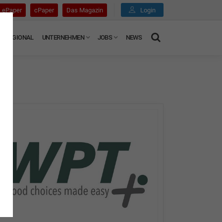
ePaper
cPaper
Das Magazin
Login
REGIONAL
UNTERNEHMEN
JOBS
NEWS