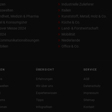
nzen
Industrielle Zulieferer
sswelten
Italien
dheit, Medizin & Pharma
Kunststoff, Metall, Holz & Co.
el & Konsumgüter
Küche & Co.
over Messe 2024
Land- & Forstwirtschaft
2024
Mobilität
 Kommunikationslösungen
Niederlande
ilien
Office & Co.
KEN
ÜBERSICHT
SERVICE
ws
Erfahrungen
AGB
welten
Wir über uns
Datenschutz
l
Expertenwissen
Impressum
oms
Tipps
Sitemap
ehmen
Infografiken
Kontakt