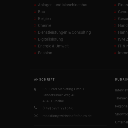
Anlagen- und Maschinenbau
Fina
Bau
Genu
Belgien
Gesun
Chemie
Hand
Dienstleistungen & Consulting
Hann
Digitalisierung
ISM 
Energie & Umwelt
IT- &
Fashion
Immob
ANSCHRIFT
RUBRI
360 Grad Marketing GmbH
Intervie
Landersumer Weg 40
Themen
48431 Rheine
Regiona
(+49) 5971 92164-0
Showro
redaktion@wirtschaftsforum.de
Untern