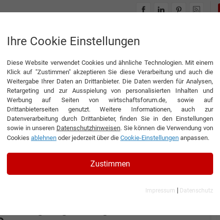
INTERVIEWS
THEMENWELTEN
Ihre Cookie Einstellungen
Diese Website verwendet Cookies und ähnliche Technologien. Mit einem
Klick auf "Zustimmen" akzeptieren Sie diese Verarbeitung und auch die
Weitergabe Ihrer Daten an Drittanbieter. Die Daten werden für Analysen,
Retargeting und zur Ausspielung von personalisierten Inhalten und
Werbung auf Seiten von wirtschaftsforum.de, sowie auf
LL PLUS TRADE GmbH
Drittanbieterseiten genutzt. Weitere Informationen, auch zur
Datenverarbeitung durch Drittanbieter, finden Sie in den Einstellungen
sowie in unseren
Datenschutzhinweisen
. Sie können die Verwendung von
Cookies
ablehnen
oder jederzeit über die
Cookie-Einstellungen
anpassen.
Interview
WELL PLUS TRADE GmbH
Zustimmen
nterview mit Dr. Annette Horváth, Geschäftsführerin der WELL
LUS TRADE GmbH
|
Impressum
Datenschutz
Natürlich stark:
Nahrungsergänzung für echte