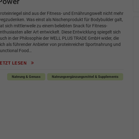
Power
roteinriegel sind aus der Fitness- und Ernährungswelt nicht mehr
egzudenken. Was einst als Nischenprodukt für Bodybuilder galt,
at sich mittlerweile zu einem beliebten Snack für Fitness-
nthusiasten aller Art entwickelt. Diese Entwicklung spiegelt sich
uch in der Philosophie der WELL PLUS TRADE GmbH wider, die
ich als führender Anbieter von proteinreicher Sportnahrung und
unctional Food…
JETZT LESEN
Nahrung & Genuss
Nahrungsergänzungsmittel & Supplements