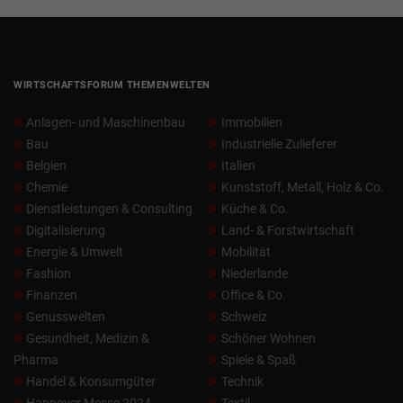
WIRTSCHAFTSFORUM THEMENWELTEN
Anlagen- und Maschinenbau
Immobilien
Bau
Industrielle Zulieferer
Belgien
Italien
Chemie
Kunststoff, Metall, Holz & Co.
Dienstleistungen & Consulting
Küche & Co.
Digitalisierung
Land- & Forstwirtschaft
Energie & Umwelt
Mobilität
Fashion
Niederlande
Finanzen
Office & Co.
Genusswelten
Schweiz
Gesundheit, Medizin &
Schöner Wohnen
Pharma
Spiele & Spaß
Handel & Konsumgüter
Technik
Hannover Messe 2024
Textil