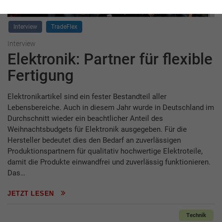
Interview
TradeFlex
Interview
Elektronik: Partner für flexible
Fertigung
Elektronikartikel sind ein fester Bestandteil aller
Lebensbereiche. Auch in diesem Jahr wurde in Deutschland im
Durchschnitt wieder ein beachtlicher Anteil des
Weihnachtsbudgets für Elektronik ausgegeben. Für die
Hersteller bedeutet dies den Bedarf an zuverlässigen
Produktionspartnern für qualitativ hochwertige Elektroteile,
damit die Produkte einwandfrei und zuverlässig funktionieren.
Das…
JETZT LESEN
Technik