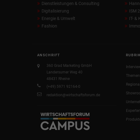
Dienstleistungen & Consulting
Hann
Digitalisierung
ISM 
Energie & Umwelt
IT- &
Fashion
Immob
ANSCHRIFT
RUBRI
360 Grad Marketing GmbH
Intervie
Landersumer Weg 40
Themen
48431 Rheine
Regiona
(+49) 5971 92164-0
Showro
redaktion@wirtschaftsforum.de
Untern
Experte
Produkt