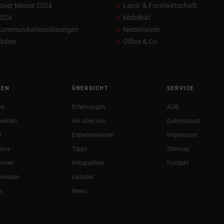
over Messe 2024
Land- & Forstwirtschaft
2024
Mobilität
 Kommunikationslösungen
Niederlande
ilien
Office & Co.
KEN
ÜBERSICHT
SERVICE
ws
Erfahrungen
AGB
welten
Wir über uns
Datenschutz
l
Expertenwissen
Impressum
oms
Tipps
Sitemap
ehmen
Infografiken
Kontakt
nwissen
Listicles
e
News