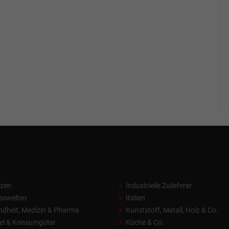
nzen
Industrielle Zulieferer
sswelten
Italien
dheit, Medizin & Pharma
Kunststoff, Metall, Holz & Co.
el & Konsumgüter
Küche & Co.