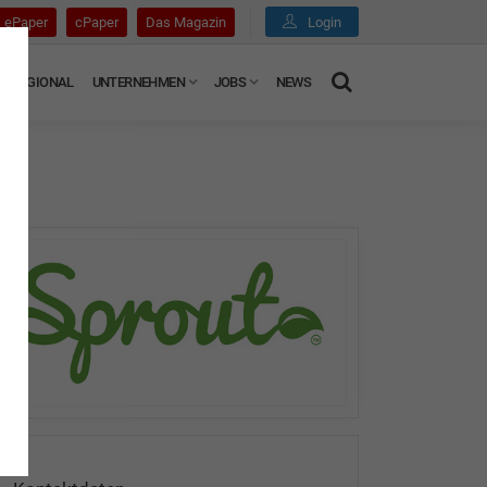
ePaper
cPaper
Das Magazin
Login
REGIONAL
UNTERNEHMEN
JOBS
NEWS