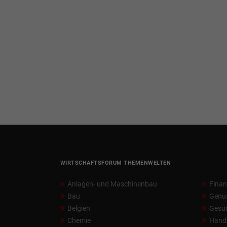
WIRTSCHAFTSFORUM THEMENWELTEN
Anlagen- und Maschinenbau
Fina
Bau
Genu
Belgien
Gesun
Chemie
Hand