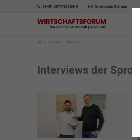
(+49) 5971 92164-0
Schreiben Sie uns
Sprout Europe ApS
Interviews der Spro
I
M