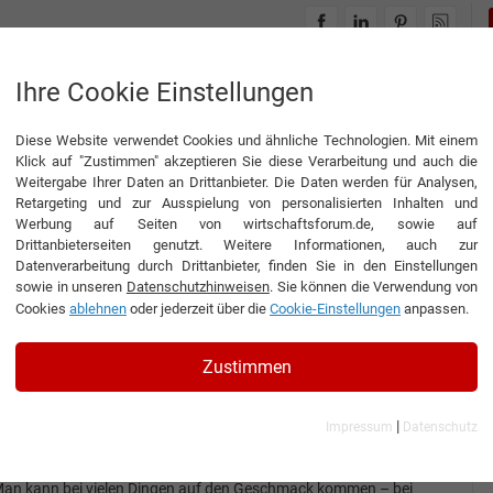
INTERVIEWS
THEMENWELTEN
Ihre Cookie Einstellungen
Diese Website verwendet Cookies und ähnliche Technologien. Mit einem
Klick auf "Zustimmen" akzeptieren Sie diese Verarbeitung und auch die
Weitergabe Ihrer Daten an Drittanbieter. Die Daten werden für Analysen,
Retargeting und zur Ausspielung von personalisierten Inhalten und
Werbung auf Seiten von wirtschaftsforum.de, sowie auf
ut Europe ApS
Drittanbieterseiten genutzt. Weitere Informationen, auch zur
Datenverarbeitung durch Drittanbieter, finden Sie in den Einstellungen
sowie in unseren
Datenschutzhinweisen
. Sie können die Verwendung von
Cookies
ablehnen
oder jederzeit über die
Cookie-Einstellungen
anpassen.
Interview
Sprout Europe ApS
Zustimmen
nterview mit Jochen Gabler von Sprout
Sprout SPOON: Auf den Löffel
|
Impressum
Datenschutz
gekommen
an kann bei vielen Dingen auf den Geschmack kommen – bei