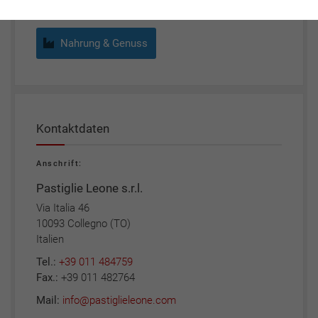
Nahrung & Genuss
Kontaktdaten
Anschrift:
Pastiglie Leone s.r.l.
Via Italia 46
10093 Collegno (TO)
Italien
Tel.:
+39 011 484759
Fax.:
+39 011 482764
Mail:
info@pastiglieleone.com