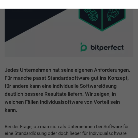
Jedes Unternehmen hat seine eigenen Anforderungen.
Für manche passt Standardsoftware gut ins Konzept,
für andere kann eine individuelle Softwarelösung
deutlich bessere Resultate liefern. Wir zeigen, in
welchen Fällen Individualsoftware von Vorteil sein
kann.
Bei der Frage, ob man sich als Unternehmen bei Software für
eine Standardlösung oder doch lieber für Individualsoftware