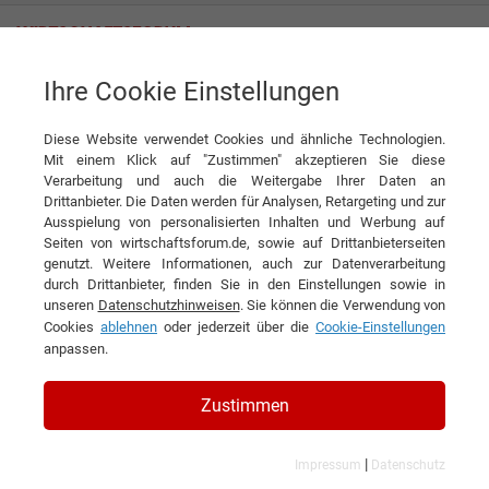
Ihre Cookie Einstellungen
Welche Vorteile Individualsoftware bieten kann
Diese Website verwendet Cookies und ähnliche Technologien.
News
bitperfect GmbH
Mit einem Klick auf "Zustimmen" akzeptieren Sie diese
Verarbeitung und auch die Weitergabe Ihrer Daten an
DIESEN ARTIKEL EMPFEHLEN
Drittanbieter. Die Daten werden für Analysen, Retargeting und zur
Ausspielung von personalisierten Inhalten und Werbung auf
Seiten von wirtschaftsforum.de, sowie auf Drittanbieterseiten
Welche Vorteile
genutzt. Weitere Informationen, auch zur Datenverarbeitung
durch Drittanbieter, finden Sie in den Einstellungen sowie in
Individualsoftware bieten kann
unseren
Datenschutzhinweisen
. Sie können die Verwendung von
Cookies
ablehnen
oder jederzeit über die
Cookie-Einstellungen
anpassen.
Zustimmen
|
Impressum
Datenschutz