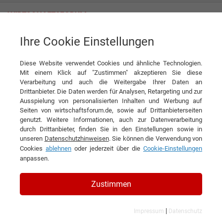
Ihre Cookie Einstellungen
BartelsRieger BariAir – Das Gebläsefiltergerät für mehr Sicherheit und
Flexibilität
Diese Website verwendet Cookies und ähnliche Technologien.
Mit einem Klick auf "Zustimmen" akzeptieren Sie diese
News
BartelsRieger Atemschutztechnik GmbH
Verarbeitung und auch die Weitergabe Ihrer Daten an
Drittanbieter. Die Daten werden für Analysen, Retargeting und zur
Ausspielung von personalisierten Inhalten und Werbung auf
DIESEN ARTIKEL EMPFEHLEN
Seiten von wirtschaftsforum.de, sowie auf Drittanbieterseiten
genutzt. Weitere Informationen, auch zur Datenverarbeitung
durch Drittanbieter, finden Sie in den Einstellungen sowie in
BartelsRieger BariAir – Das
unseren
Datenschutzhinweisen
. Sie können die Verwendung von
Cookies
ablehnen
oder jederzeit über die
Cookie-Einstellungen
Gebläsefiltergerät für mehr
anpassen.
Sicherheit und Flexibilität
Zustimmen
|
Impressum
Datenschutz