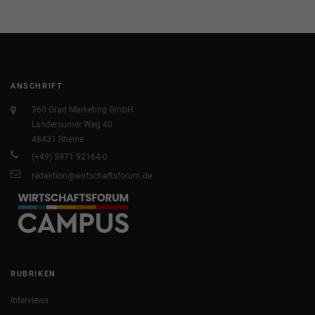
ANSCHRIFT
360 Grad Marketing GmbH
Landersumer Weg 40
48431 Rheine
(+49) 5971 92164-0
redaktion@wirtschaftsforum.de
RUBRIKEN
Interviews