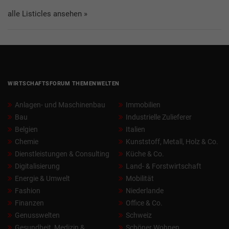
alle Listicles ansehen »
WIRTSCHAFTSFORUM THEMENWELTEN
Anlagen- und Maschinenbau
Immobilien
Bau
Industrielle Zulieferer
Belgien
Italien
Chemie
Kunststoff, Metall, Holz & Co.
Dienstleistungen & Consulting
Küche & Co.
Digitalisierung
Land- & Forstwirtschaft
Energie & Umwelt
Mobilität
Fashion
Niederlande
Finanzen
Office & Co.
Genusswelten
Schweiz
Gesundheit, Medizin &
Schöner Wohnen