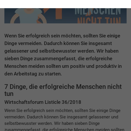
Wenn Sie erfolgreich sein möchten, sollten Sie einige
Dinge vermeiden. Dadurch können Sie insgesamt
gelassener und selbstbewusster werden. Wir haben
sieben Dinge zusammengefasst, die erfolgreiche
Menschen meiden sollten um positiv und produktiv in
den Arbeitstag zu starten.
7 Dinge, die erfolgreiche Menschen nicht
tun
Wirtschaftsforum Listicle 36/2018
Wenn Sie erfolgreich sein möchten, sollten Sie einige Dinge
vermeiden. Dadurch können Sie insgesamt gelassener und
selbstbewusster werden. Wir haben sieben Dinge
zusammengefasst, die erfolgreiche Menschen meiden sollten