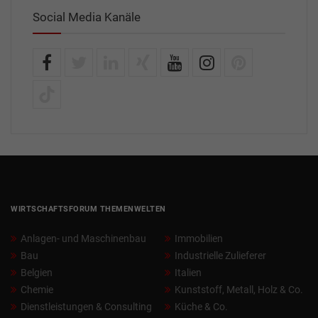
Social Media Kanäle
WIRTSCHAFTSFORUM THEMENWELTEN
Anlagen- und Maschinenbau
Immobilien
Bau
Industrielle Zulieferer
Belgien
Italien
Chemie
Kunststoff, Metall, Holz & Co.
Dienstleistungen & Consulting
Küche & Co.