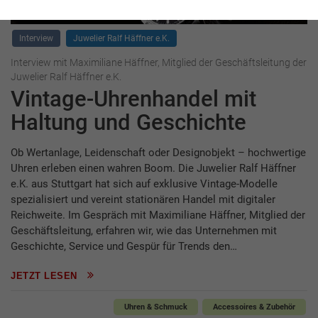
Interview
Juwelier Ralf Häffner e.K.
Interview mit Maximiliane Häffner, Mitglied der Geschäftsleitung der
Juwelier Ralf Häffner e.K.
Vintage-Uhrenhandel mit
Haltung und Geschichte
Ob Wertanlage, Leidenschaft oder Designobjekt – hochwertige
Uhren erleben einen wahren Boom. Die Juwelier Ralf Häffner
e.K. aus Stuttgart hat sich auf exklusive Vintage-Modelle
spezialisiert und vereint stationären Handel mit digitaler
Reichweite. Im Gespräch mit Maximiliane Häffner, Mitglied der
Geschäftsleitung, erfahren wir, wie das Unternehmen mit
Geschichte, Service und Gespür für Trends den…
JETZT LESEN
Uhren & Schmuck
Accessoires & Zubehör