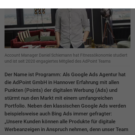
Account Manager Daniel Schiemann hat Fitnessökonomie studiert
und ist seit 2020 engagiertes Mitglied des AdPoint Teams
Der Name ist Programm: Als Google Ads Agentur hat
die AdPoint GmbH in Hannover Erfahrung mit allen
Punkten (Points) der digitalen Werbung (Ads) und
stürmt nun den Markt mit einem umfangreichen
Portfolio. Neben den klassischen Google Ads werden
beispielsweise auch Bing Ads immer gefragter:
„Unsere Kunden können alle Produkte für digitale
Werbeanzeigen in Anspruch nehmen, denn unser Team