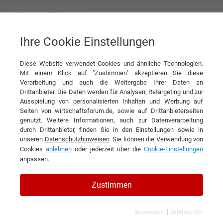
Ihre Cookie Einstellungen
Ads-Experten mit Führungsanspruch
Diese Website verwendet Cookies und ähnliche Technologien.
Interview
AdPoint GmbH
Mit einem Klick auf "Zustimmen" akzeptieren Sie diese
Verarbeitung und auch die Weitergabe Ihrer Daten an
DIESEN ARTIKEL EMPFEHLEN
Drittanbieter. Die Daten werden für Analysen, Retargeting und zur
Ausspielung von personalisierten Inhalten und Werbung auf
Seiten von wirtschaftsforum.de, sowie auf Drittanbieterseiten
Ads-Experten mit
genutzt. Weitere Informationen, auch zur Datenverarbeitung
durch Drittanbieter, finden Sie in den Einstellungen sowie in
Führungsanspruch
unseren
Datenschutzhinweisen
. Sie können die Verwendung von
Cookies
ablehnen
oder jederzeit über die
Cookie-Einstellungen
Interview mit Daniel Schiemann, Google
anpassen.
Ads Manager der AdPoint GmbH
Zustimmen
|
Impressum
Datenschutz