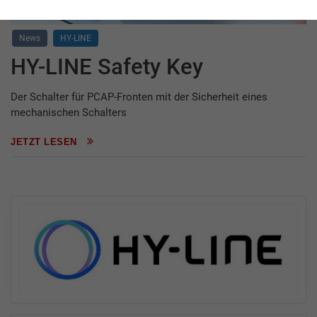
News
HY-LINE
HY-LINE Safety Key
Der Schalter für PCAP-Fronten mit der Sicherheit eines
mechanischen Schalters
JETZT LESEN