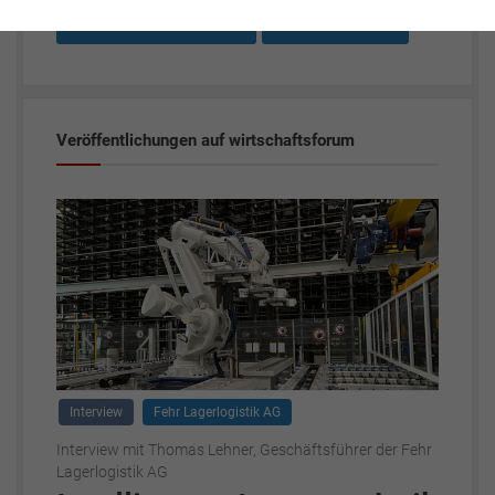
Transport & Logistik
Lagerlogistik
Veröffentlichungen auf wirtschaftsforum
Interview
Fehr Lagerlogistik AG
Interview mit Thomas Lehner, Geschäftsführer der Fehr
Lagerlogistik AG