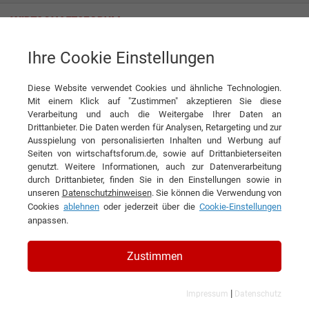
Ihre Cookie Einstellungen
Comparus GmbH
cPaper: Hochgradig spannend und innovativ
Diese Website verwendet Cookies und ähnliche Technologien.
cPaper
Comparus GmbH
Mit einem Klick auf "Zustimmen" akzeptieren Sie diese
Verarbeitung und auch die Weitergabe Ihrer Daten an
DIESEN ARTIKEL EMPFEHLEN
Drittanbieter. Die Daten werden für Analysen, Retargeting und zur
Ausspielung von personalisierten Inhalten und Werbung auf
Seiten von wirtschaftsforum.de, sowie auf Drittanbieterseiten
cPaper: Hochgradig spannend und
genutzt. Weitere Informationen, auch zur Datenverarbeitung
durch Drittanbieter, finden Sie in den Einstellungen sowie in
innovativ
unseren
Datenschutzhinweisen
. Sie können die Verwendung von
Cookies
ablehnen
oder jederzeit über die
Cookie-Einstellungen
cPaper
anpassen.
Zustimmen
|
Impressum
Datenschutz