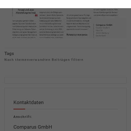
Tags
Nach themenverwandten Beiträgen filtern
Kontaktdaten
Anschrift:
Comparus GmbH