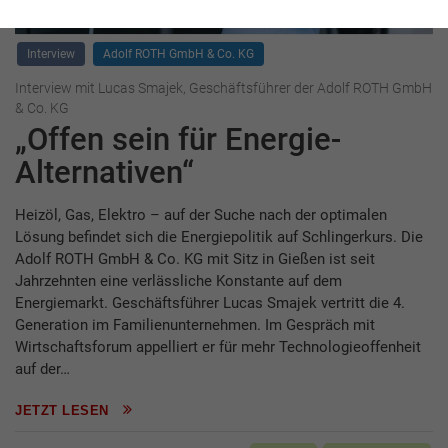
Interview
Adolf ROTH GmbH & Co. KG
Interview mit Lucas Smajek, Geschäftsführer der Adolf ROTH GmbH
& Co. KG
„Offen sein für Energie-
Alternativen“
Heizöl, Gas, Elektro – auf der Suche nach der optimalen
Lösung befindet sich die Energiepolitik auf Schlingerkurs. Die
Adolf ROTH GmbH & Co. KG mit Sitz in Gießen ist seit
Jahrzehnten eine verlässliche Konstante auf dem
Energiemarkt. Geschäftsführer Lucas Smajek vertritt die 4.
Generation im Familienunternehmen. Im Gespräch mit
Wirtschaftsforum appelliert er für mehr Technologieoffenheit
auf der…
JETZT LESEN