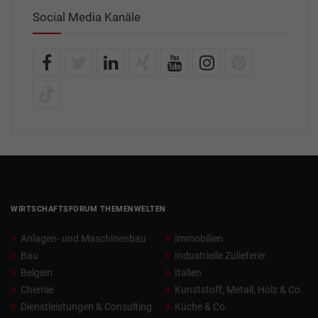
Social Media Kanäle
WIRTSCHAFTSFORUM THEMENWELTEN
Anlagen- und Maschinenbau
Immobilien
Bau
Industrielle Zulieferer
Belgien
Italien
Chemie
Kunststoff, Metall, Holz & Co.
Dienstleistungen & Consulting
Küche & Co.