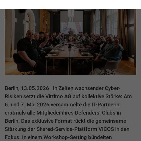
Berlin, 13.05.2026 | In Zeiten wachsender Cyber-
Risiken setzt die Virtimo AG auf kollektive Stärke: Am
6. und 7. Mai 2026 versammelte die IT-Partnerin
erstmals alle Mitglieder ihres Defenders’ Clubs in
Berlin. Das exklusive Format rückt die gemeinsame
Stärkung der Shared-Service-Plattform VICOS in den
Fokus. In einem Workshop-Setting bündelten