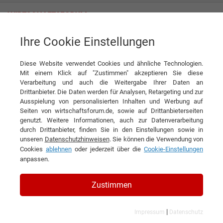
Ihre Cookie Einstellungen
Gemeinsam stärker gegen Cybercrime: Virtimo AG setzt mit dem
Defenders Club neue Maßstäbe für die Energiewirtschaft
Diese Website verwendet Cookies und ähnliche Technologien.
Mit einem Klick auf "Zustimmen" akzeptieren Sie diese
News
Virtimo AG
Verarbeitung und auch die Weitergabe Ihrer Daten an
Drittanbieter. Die Daten werden für Analysen, Retargeting und zur
Ausspielung von personalisierten Inhalten und Werbung auf
DIESEN ARTIKEL EMPFEHLEN
Seiten von wirtschaftsforum.de, sowie auf Drittanbieterseiten
genutzt. Weitere Informationen, auch zur Datenverarbeitung
durch Drittanbieter, finden Sie in den Einstellungen sowie in
Gemeinsam stärker gegen
unseren
Datenschutzhinweisen
. Sie können die Verwendung von
Cookies
ablehnen
oder jederzeit über die
Cookie-Einstellungen
Cybercrime: Virtimo AG setzt mit
anpassen.
dem Defenders Club neue
Maßstäbe für die
Zustimmen
Energiewirtschaft
|
Impressum
Datenschutz