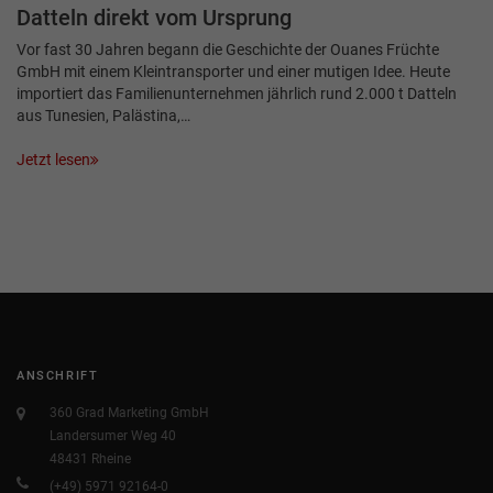
Datteln direkt vom Ursprung
Vor fast 30 Jahren begann die Geschichte der Ouanes Früchte
GmbH mit einem Kleintransporter und einer mutigen Idee. Heute
importiert das Familienunternehmen jährlich rund 2.000 t Datteln
aus Tunesien, Palästina,…
Jetzt lesen
ANSCHRIFT
360 Grad Marketing GmbH
Landersumer Weg 40
48431 Rheine
(+49) 5971 92164-0