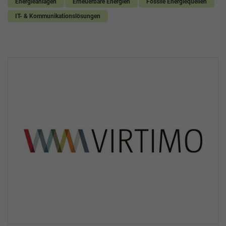
Energieanlagen
Erneuerbare Energien
Fossile Energiequellen
IT- & Kommunikationslösungen