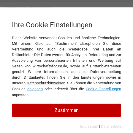
Ihre Cookie Einstellungen
Superfinish-Maschine Supfina LCM
Diese Website verwendet Cookies und ähnliche Technologien.
Produkt
Supfina Grieshaber GmbH & Co. KG
Mit einem Klick auf "Zustimmen" akzeptieren Sie diese
Verarbeitung und auch die Weitergabe Ihrer Daten an
DIESEN ARTIKEL EMPFEHLEN
Drittanbieter. Die Daten werden für Analysen, Retargeting und zur
Ausspielung von personalisierten Inhalten und Werbung auf
Seiten von wirtschaftsforum.de, sowie auf Drittanbieterseiten
Superfinish-Maschine Supfina
genutzt. Weitere Informationen, auch zur Datenverarbeitung
durch Drittanbieter, finden Sie in den Einstellungen sowie in
LCM
unseren
Datenschutzhinweisen
. Sie können die Verwendung von
Cookies
ablehnen
oder jederzeit über die
Cookie-Einstellungen
anpassen.
Zustimmen
|
Impressum
Datenschutz