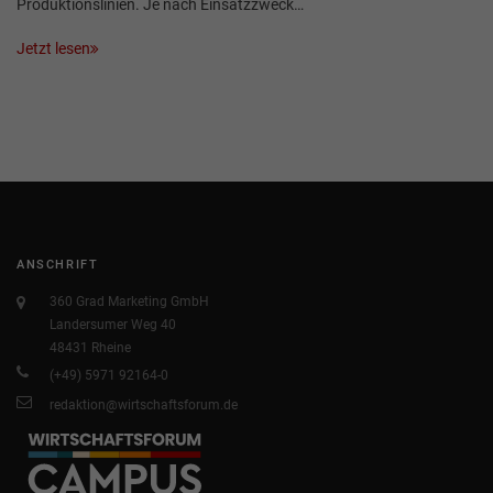
Produktionslinien. Je nach Einsatzzweck…
Jetzt lesen
ANSCHRIFT
360 Grad Marketing GmbH
Landersumer Weg 40
48431 Rheine
(+49) 5971 92164-0
redaktion@wirtschaftsforum.de