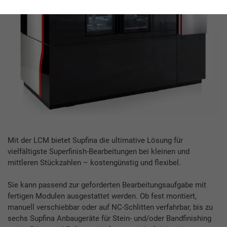
Mit der LCM bietet Supfina die ultimative Lösung für
vielfältigste Superfinish-Bearbeitungen bei kleinen und
mittleren Stückzahlen – kostengünstig und flexibel.
Sie kann passend zur geforderten Bearbeitungsaufgabe mit
fertigen Modulen ausgestattet werden. Ob fest montiert,
manuell verschiebbar oder auf NC-Schlitten verfahrbar, bis zu
sechs Supfina Anbaugeräte für Stein- und/oder Bandfinishing