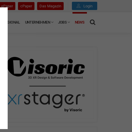
ePaper
cPaper
Das Magazin
Login
REGIONAL
UNTERNEHMEN
JOBS
NEWS