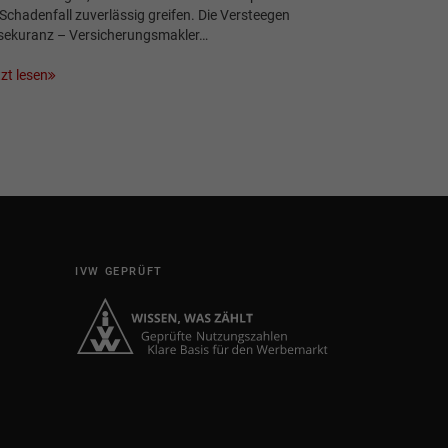
Schadenfall zuverlässig greifen. Die Versteegen
sekuranz – Versicherungsmakler…
zt lesen
IVW GEPRÜFT