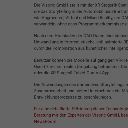
Die Visoric GmbH stellt mit der XR Stager® Spat
die das Storytelling in der Automobilindustrie tra
wie Augmented, Virtual und Mixed Reality, um CAD
verwandeln, ohne dass Programmierkenntnisse erf
Nach dem Hochladen der CAD-Daten über sichere 
Umwandlung in fotorealistische, voll animierte 3
durch die Kombination aus künstlicher Intellige
Benutzer können die Modelle auf gängigen VR-He
Quest 3 in ihrer realen Umgebung betrachten. Die 
oder die XR Stager® Tablet Control App.
Die Anwendungen des immersiven Storytellings re
Zusammenarbeit und bieten Unternehmen die Mögl
Entwicklungsprozesse zu beschleunigen.
Für eine detaillierte Erörterung dieser Technolog
Beratung mit den Experten der Visoric GmbH, bes
NewsRoom.