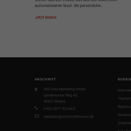
automatisieren lässt: die persönliche…
Jetzt lesen
ANSCHRIFT
RUBRI
360 Grad Marketing GmbH
Intervie
Landersumer Weg 40
Themen
48431 Rheine
Regiona
(+49) 5971 92164-0
Showro
redaktion@wirtschaftsforum.de
Untern