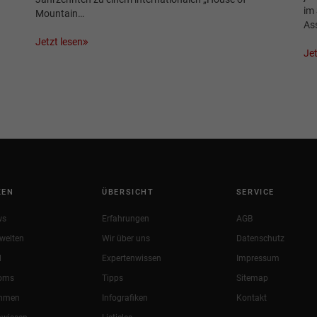
im 
Mountain…
As
Jetzt lesen
Jet
KEN
ÜBERSICHT
SERVICE
ws
Erfahrungen
AGB
welten
Wir über uns
Datenschutz
l
Expertenwissen
Impressum
oms
Tipps
Sitemap
ehmen
Infografiken
Kontakt