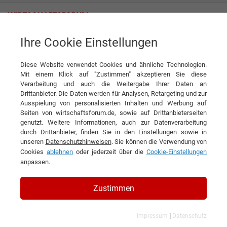
Ihre Cookie Einstellungen
Komplexe Technik mit modernen Augmented Reality Headsets besser
verstehen
Diese Website verwendet Cookies und ähnliche Technologien.
Mit einem Klick auf "Zustimmen" akzeptieren Sie diese
News
VISORIC GmbH
Verarbeitung und auch die Weitergabe Ihrer Daten an
Drittanbieter. Die Daten werden für Analysen, Retargeting und zur
Ausspielung von personalisierten Inhalten und Werbung auf
DIESEN ARTIKEL EMPFEHLEN
Seiten von wirtschaftsforum.de, sowie auf Drittanbieterseiten
genutzt. Weitere Informationen, auch zur Datenverarbeitung
durch Drittanbieter, finden Sie in den Einstellungen sowie in
Komplexe Technik mit modernen
unseren
Datenschutzhinweisen
. Sie können die Verwendung von
Cookies
ablehnen
oder jederzeit über die
Cookie-Einstellungen
Augmented Reality Headsets
anpassen.
besser verstehen
Zustimmen
|
Impressum
Datenschutz