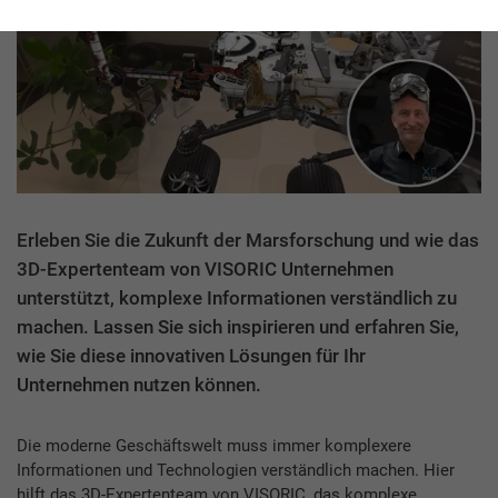
Erleben Sie die Zukunft der Marsforschung und wie das
3D-Expertenteam von VISORIC Unternehmen
unterstützt, komplexe Informationen verständlich zu
machen. Lassen Sie sich inspirieren und erfahren Sie,
wie Sie diese innovativen Lösungen für Ihr
Unternehmen nutzen können.
Die moderne Geschäftswelt muss immer komplexere
Informationen und Technologien verständlich machen. Hier
hilft das 3D-Expertenteam von VISORIC, das komplexe