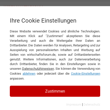
Ihre Cookie Einstellungen
Avatar als Service. Digitale Persönlichkeiten für reale Umgebungen
Diese Website verwendet Cookies und ähnliche Technologien.
News
VISORIC GmbH
Mit einem Klick auf "Zustimmen" akzeptieren Sie diese
Verarbeitung und auch die Weitergabe Ihrer Daten an
DIESEN ARTIKEL EMPFEHLEN
Drittanbieter. Die Daten werden für Analysen, Retargeting und zur
Ausspielung von personalisierten Inhalten und Werbung auf
Seiten von wirtschaftsforum.de, sowie auf Drittanbieterseiten
Avatar als Service. Digitale
genutzt. Weitere Informationen, auch zur Datenverarbeitung
durch Drittanbieter, finden Sie in den Einstellungen sowie in
Persönlichkeiten für reale
unseren
Datenschutzhinweisen
. Sie können die Verwendung von
Umgebungen
Cookies
ablehnen
oder jederzeit über die
Cookie-Einstellungen
anpassen.
Zustimmen
|
Impressum
Datenschutz