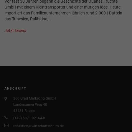
Vor fast 30 Jahren begann die Geschichte der Ouanes Früchte
GmbH mit einem Kleintransporter und einer mutigen Idee. Heute
importiert das Familienunternehmen jährlich rund 2.000 t Datteln
aus Tunesien, Palästina,…
Jetzt lesen
ANSCHRIFT
360 Grad Marketing GmbH
Landersumer Weg 40
48431 Rheine
(+49) 5971 92164-0
redaktion@wirtschaftsforum.de