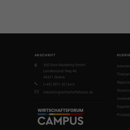
ANSCHRIFT
RUBRI
360 Grad Marketing GmbH
Intervie
Landersumer Weg 40
Themen
48431 Rheine
Regiona
(+49) 5971 92164-0
Showro
redaktion@wirtschaftsforum.de
Untern
Experte
Produkt