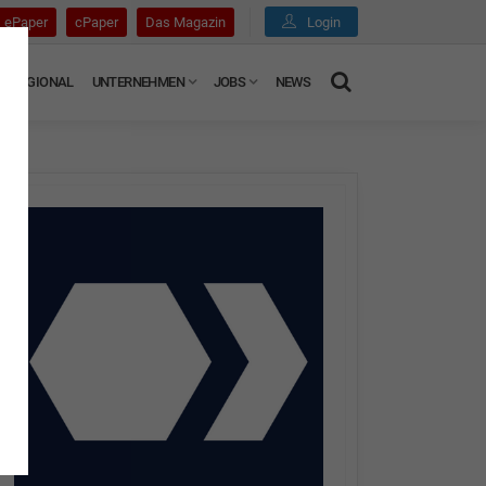
ePaper
cPaper
Das Magazin
Login
REGIONAL
UNTERNEHMEN
JOBS
NEWS