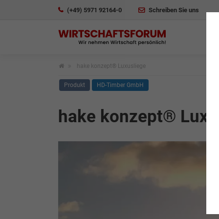
(+49) 5971 92164-0
Schreiben Sie uns
hake konzept® Luxusliege
Produkt
HD-Timber GmbH
hake konzept® Luxu