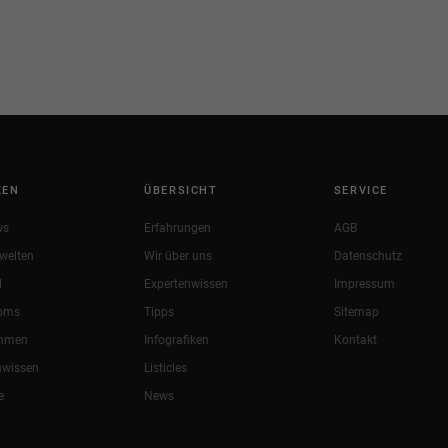
KEN
ÜBERSICHT
SERVICE
ws
Erfahrungen
AGB
welten
Wir über uns
Datenschutz
l
Expertenwissen
Impressum
oms
Tipps
Sitemap
ehmen
Infografiken
Kontakt
nwissen
Listicles
e
News