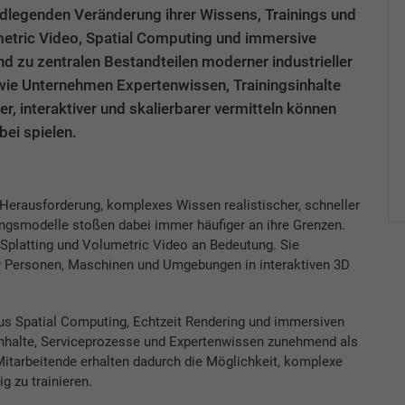
ndlegenden Veränderung ihrer Wissens, Trainings und
metric Video, Spatial Computing und immersive
 zu zentralen Bestandteilen moderner industrieller
, wie Unternehmen Expertenwissen, Trainingsinhalte
r, interaktiver und skalierbarer vermitteln können
ei spielen.
erausforderung, komplexes Wissen realistischer, schneller
ungsmodelle stoßen dabei immer häufiger an ihre Grenzen.
Splatting und Volumetric Video an Bedeutung. Sie
er Personen, Maschinen und Umgebungen in interaktiven 3D
aus Spatial Computing, Echtzeit Rendering und immersiven
nhalte, Serviceprozesse und Expertenwissen zunehmend als
 Mitarbeitende erhalten dadurch die Möglichkeit, komplexe
g zu trainieren.