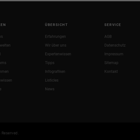
KEN
ÜBERSICHT
SERVICE
ws
Erfahrungen
AGB
welten
Wir über uns
Datenschutz
l
Expertenwissen
Impressum
oms
Tipps
Sitemap
ehmen
Infografiken
Kontakt
nwissen
Listicles
e
News
 Reserved.