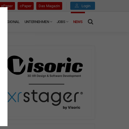
ePaper
cPaper
Das Magazin
Login
REGIONAL
UNTERNEHMEN
JOBS
NEWS