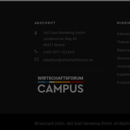
ANSCHRIFT
RUBRI
360 Grad Marketing GmbH
Intervie
Landersumer Weg 40
Themen
48431 Rheine
Regiona
(+49) 5971 92164-0
Showro
redaktion@wirtschaftsforum.de
Untern
Experte
Produkt
©Copyright 2026 - 360 Grad Marketing GmbH. All Rights