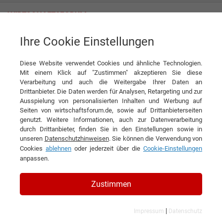
Ihre Cookie Einstellungen
Aufgedeckt: Wissen Sie wirklich, was in Ihrem Leitungswasser steckt?
Diese Website verwendet Cookies und ähnliche Technologien.
News
PR Profis
Mit einem Klick auf "Zustimmen" akzeptieren Sie diese
Verarbeitung und auch die Weitergabe Ihrer Daten an
DIESEN ARTIKEL EMPFEHLEN
Drittanbieter. Die Daten werden für Analysen, Retargeting und zur
Ausspielung von personalisierten Inhalten und Werbung auf
Seiten von wirtschaftsforum.de, sowie auf Drittanbieterseiten
Aufgedeckt: Wissen Sie wirklich,
genutzt. Weitere Informationen, auch zur Datenverarbeitung
durch Drittanbieter, finden Sie in den Einstellungen sowie in
was in Ihrem Leitungswasser
unseren
Datenschutzhinweisen
. Sie können die Verwendung von
steckt?
Cookies
ablehnen
oder jederzeit über die
Cookie-Einstellungen
anpassen.
Zustimmen
|
Impressum
Datenschutz