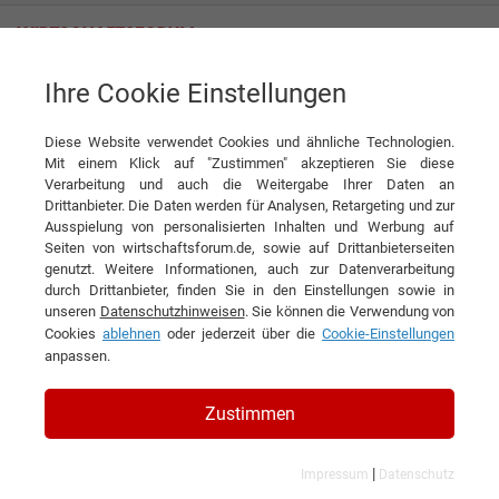
Ihre Cookie Einstellungen
Fritz Lang Sohn GmbH
Ausgezeichnete Raumgestaltung: Fritz Lang Sohn GmbH beteiligt sich
an preisgekröntem Klinikprojekt
Diese Website verwendet Cookies und ähnliche Technologien.
Mit einem Klick auf "Zustimmen" akzeptieren Sie diese
News
Fritz Lang Sohn GmbH
Verarbeitung und auch die Weitergabe Ihrer Daten an
Drittanbieter. Die Daten werden für Analysen, Retargeting und zur
Ausspielung von personalisierten Inhalten und Werbung auf
DIESEN ARTIKEL EMPFEHLEN
Seiten von wirtschaftsforum.de, sowie auf Drittanbieterseiten
genutzt. Weitere Informationen, auch zur Datenverarbeitung
durch Drittanbieter, finden Sie in den Einstellungen sowie in
Ausgezeichnete Raumgestaltung:
unseren
Datenschutzhinweisen
. Sie können die Verwendung von
Cookies
ablehnen
oder jederzeit über die
Cookie-Einstellungen
Fritz Lang Sohn GmbH beteiligt
anpassen.
sich an preisgekröntem
Klinikprojekt
Zustimmen
|
Impressum
Datenschutz