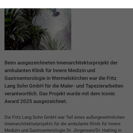
Beim ausgezeichneten Innenarchitekturprojekt der
ambulanten Klinik für Innere Medizin und
Gastroenterologie in Wermelskirchen war die Fritz
Lang Sohn GmbH für die Maler- und Tapezierarbeiten
verantwortlich. Das Projekt wurde mit dem Iconic
Award 2025 ausgezeichnet.
Die Fritz Lang Sohn GmbH war Teil eines außergewöhnlichen
Innenarchitekturprojekts für die ambulante Klinik für Innere
Medizin und Gastroenterologie Dr. Jörgensen/Dr. Hatting in