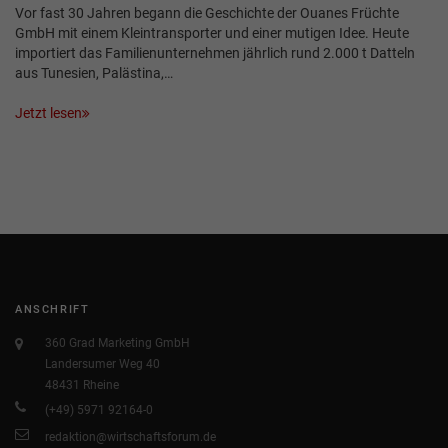
Vor fast 30 Jahren begann die Geschichte der Ouanes Früchte
GmbH mit einem Kleintransporter und einer mutigen Idee. Heute
importiert das Familienunternehmen jährlich rund 2.000 t Datteln
aus Tunesien, Palästina,…
Jetzt lesen
ANSCHRIFT
360 Grad Marketing GmbH
Landersumer Weg 40
48431 Rheine
(+49) 5971 92164-0
redaktion@wirtschaftsforum.de