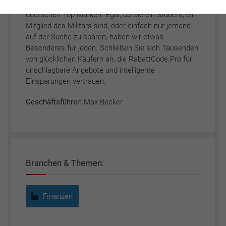
Entdecke die besten Angebote und Rabattcodes von
deutschen Top-Marken. Egal, ob Sie ein Student, ein
Mitglied des Militärs sind, oder einfach nur jemand
auf der Suche zu sparen, haben wir etwas
Besonderes für jeden. Schließen Sie sich Tausenden
von glücklichen Käufern an, die RabattCode.Pro für
unschlagbare Angebote und intelligente
Einsparungen vertrauen.
Geschäftsführer:
Max Becker
Branchen & Themen:
Finanzen