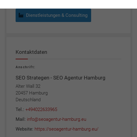
Dienstleistungen & Consulting
Kontaktdaten
Anschrift:
SEO Strategen - SEO Agentur Hamburg
Alter Wall 32
20457 Hamburg
Deutschland
Tel.:
+494022633965
Mail:
info@seoagentur-hamburg.eu
Website:
https://seoagentur-hamburg.eu/