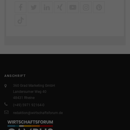
ANSCHRIFT
360 Grad Marketing GmbH
Landersumer Weg 40
48431 Rheine
(+49) 5971 92164-0
redaktion@wirtschaftsforum.de