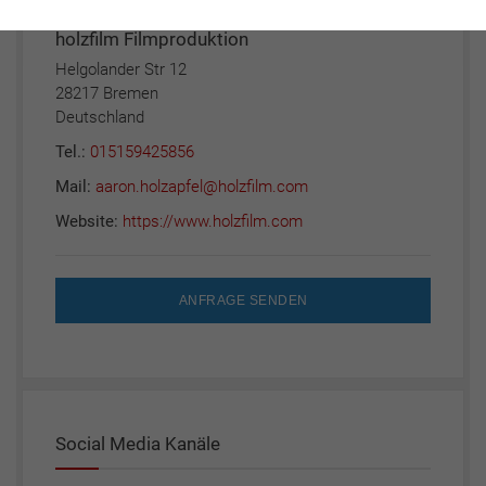
Anschrift:
holzfilm Filmproduktion
Helgolander Str 12
28217 Bremen
Deutschland
Tel.:
015159425856
Mail:
aaron.holzapfel@holzfilm.com
Website:
https://www.holzfilm.com
ANFRAGE SENDEN
Social Media Kanäle