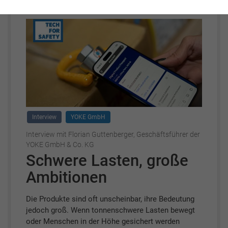
Interview
YOKE GmbH
Interview mit Florian Guttenberger, Geschäftsführer der
YOKE GmbH & Co. KG
Schwere Lasten, große
Ambitionen
Die Produkte sind oft unscheinbar, ihre Bedeutung
jedoch groß. Wenn tonnenschwere Lasten bewegt
oder Menschen in der Höhe gesichert werden