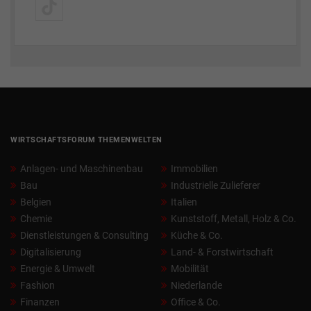
WIRTSCHAFTSFORUM THEMENWELTEN
Anlagen- und Maschinenbau
Immobilien
Bau
Industrielle Zulieferer
Belgien
Italien
Chemie
Kunststoff, Metall, Holz & Co.
Dienstleistungen & Consulting
Küche & Co.
Digitalisierung
Land- & Forstwirtschaft
Energie & Umwelt
Mobilität
Fashion
Niederlande
Finanzen
Office & Co.