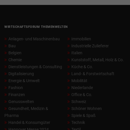
WIRTSCHAFTSFORUM THEMENWELTEN
Anlagen- und Maschinenbau
Immobilien
Bau
Industrielle Zulieferer
Belgien
Italien
Chemie
Kunststoff, Metall, Holz & Co.
Dienstleistungen & Consulting
Küche & Co.
Digitalisierung
Land- & Forstwirtschaft
Energie & Umwelt
Mobilität
Fashion
Niederlande
Finanzen
Office & Co.
Genusswelten
Schweiz
Gesundheit, Medizin &
Schöner Wohnen
Pharma
Spiele & Spaß
Handel & Konsumgüter
Technik
Hannover Messe 2024
Textil