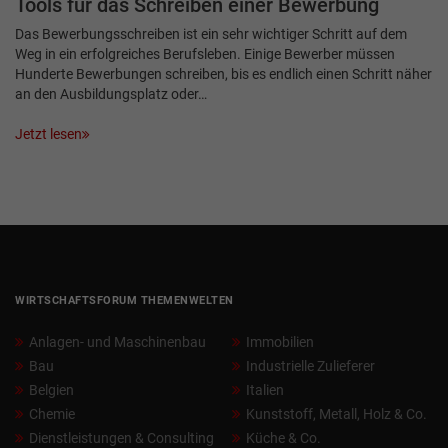
Tools für das Schreiben einer Bewerbung
Das Bewerbungsschreiben ist ein sehr wichtiger Schritt auf dem
Weg in ein erfolgreiches Berufsleben. Einige Bewerber müssen
Hunderte Bewerbungen schreiben, bis es endlich einen Schritt näher
an den Ausbildungsplatz oder…
Jetzt lesen
WIRTSCHAFTSFORUM THEMENWELTEN
Anlagen- und Maschinenbau
Immobilien
Bau
Industrielle Zulieferer
Belgien
Italien
Chemie
Kunststoff, Metall, Holz & Co.
Dienstleistungen & Consulting
Küche & Co.