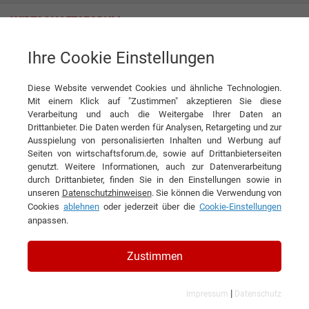
Ihre Cookie Einstellungen
Tipps
Gesetzlicher Sonderurlaub: Eine Auflistung
Diese Website verwendet Cookies und ähnliche Technologien.
Tipps
Mit einem Klick auf "Zustimmen" akzeptieren Sie diese
Verarbeitung und auch die Weitergabe Ihrer Daten an
DIESEN ARTIKEL EMPFEHLEN
Drittanbieter. Die Daten werden für Analysen, Retargeting und zur
Ausspielung von personalisierten Inhalten und Werbung auf
Seiten von wirtschaftsforum.de, sowie auf Drittanbieterseiten
Gesetzlicher Sonderurlaub: Eine
genutzt. Weitere Informationen, auch zur Datenverarbeitung
durch Drittanbieter, finden Sie in den Einstellungen sowie in
Auflistung
unseren
Datenschutzhinweisen
. Sie können die Verwendung von
Cookies
ablehnen
oder jederzeit über die
Cookie-Einstellungen
anpassen.
Zustimmen
|
Impressum
Datenschutz