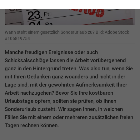
Wann steht einem gesetzlich Sonderurlaub zu? Bild: Adobe Stock
#106819754
Manche freudigen Ereignisse oder auch
Schicksalsschläge lassen die Arbeit vorübergehend
ganz in den Hintergrund treten. Was also tun, wenn Sie
mit Ihren Gedanken ganz woanders und nicht in der
Lage sind, mit der gewohnten Aufmerksamkeit Ihrer
Arbeit nachzugehen? Bevor Sie Ihre kostbaren
Urlaubstage opfern, sollten sie prüfen, ob Ihnen
Sonderurlaub zusteht. Wir sagen Ihnen, in welchen
Fällen Sie mit einem oder mehreren zusätzlichen freien
Tagen rechnen können.