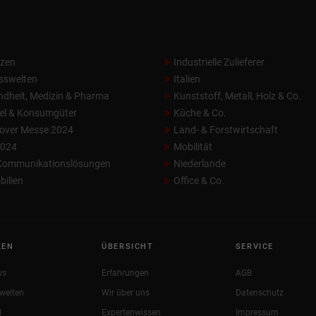
nzen
Industrielle Zulieferer
sswelten
Italien
dheit, Medizin & Pharma
Kunststoff, Metall, Holz & Co.
el & Konsumgüter
Küche & Co.
over Messe 2024
Land- & Forstwirtschaft
2024
Mobilität
 Kommunikationslösungen
Niederlande
ilien
Office & Co.
KEN
ÜBERSICHT
SERVICE
ws
Erfahrungen
AGB
welten
Wir über uns
Datenschutz
l
Expertenwissen
Impressum