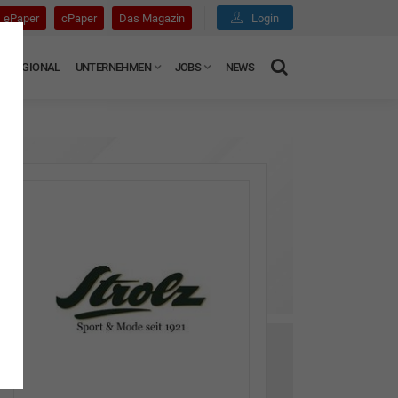
ePaper
cPaper
Das Magazin
Login
REGIONAL
UNTERNEHMEN
JOBS
NEWS