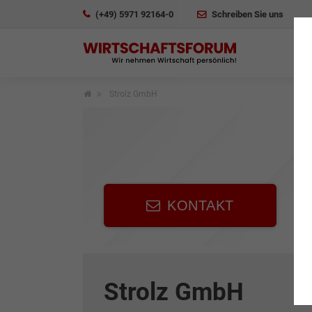
(+49) 5971 92164-0
Schreiben Sie uns
Strolz GmbH
KONTAKT
Strolz GmbH