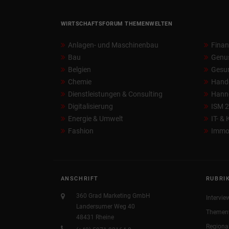
WIRTSCHAFTSFORUM THEMENWELTEN
Anlagen- und Maschinenbau
Fina
Bau
Genu
Belgien
Gesun
Chemie
Hand
Dienstleistungen & Consulting
Hann
Digitalisierung
ISM 
Energie & Umwelt
IT- &
Fashion
Immob
ANSCHRIFT
RUBRI
360 Grad Marketing GmbH
Intervie
Landersumer Weg 40
Themen
48431 Rheine
Regiona