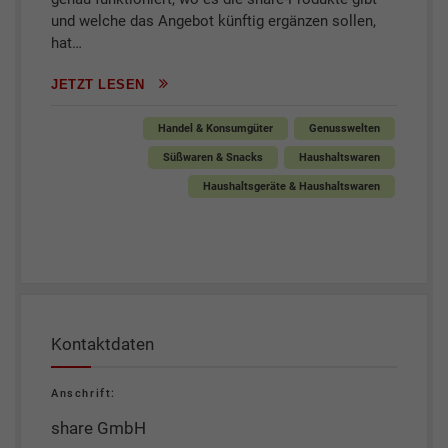
und welche das Angebot künftig ergänzen sollen,
hat…
JETZT LESEN
Handel & Konsumgüter
Genusswelten
Süßwaren & Snacks
Haushaltswaren
Haushaltsgeräte & Haushaltswaren
Kontaktdaten
Anschrift:
share GmbH