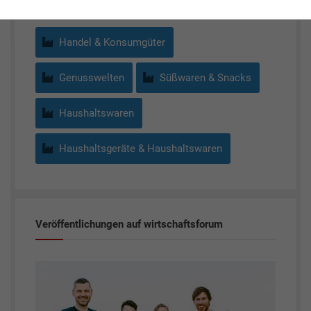
Handel & Konsumgüter
Genusswelten
Süßwaren & Snacks
Haushaltswaren
Haushaltsgeräte & Haushaltswaren
Veröffentlichungen auf wirtschaftsforum