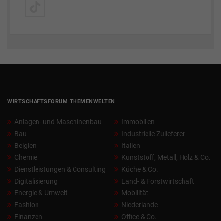
WIRTSCHAFTSFORUM THEMENWELTEN
Anlagen- und Maschinenbau
Immobilien
Bau
Industrielle Zulieferer
Belgien
Italien
Chemie
Kunststoff, Metall, Holz & Co.
Dienstleistungen & Consulting
Küche & Co.
Digitalisierung
Land- & Forstwirtschaft
Energie & Umwelt
Mobilität
Fashion
Niederlande
Finanzen
Office & Co.