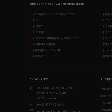
WIRTSCHAFTSFORUM THEMENWELTEN
Anlagen- und Maschinenbau
Fina
Bau
Genu
Belgien
Gesun
Chemie
Hand
Dienstleistungen & Consulting
Hann
Digitalisierung
ISM 
Energie & Umwelt
IT- &
Fashion
Immob
ANSCHRIFT
RUBRI
360 Grad Marketing GmbH
Intervie
Landersumer Weg 40
Themen
48431 Rheine
Regiona
(+49) 5971 92164-0
Showro
redaktion@wirtschaftsforum.de