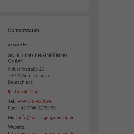
Kontaktdaten
Anschrift:
SCHILLING ENGINEERING
GmbH
Industriestraße 26
79793 Wutöschingen
Deutschland
Google Maps
Tel.:
+49-7746-92789-0
Fax.:
+49-7746-92789-80
Mail:
info@schillingengineering.de
Website:
http://www.schillingengineering.de