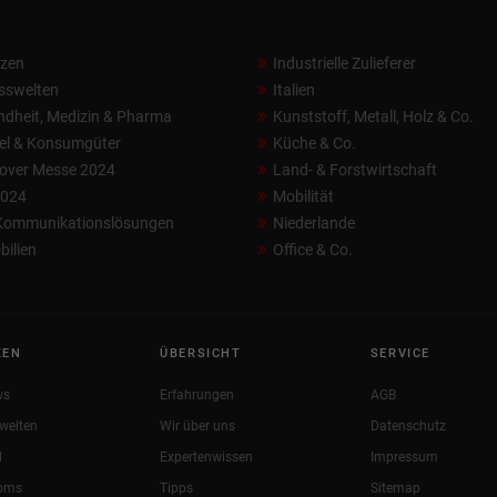
nzen
Industrielle Zulieferer
sswelten
Italien
dheit, Medizin & Pharma
Kunststoff, Metall, Holz & Co.
el & Konsumgüter
Küche & Co.
over Messe 2024
Land- & Forstwirtschaft
2024
Mobilität
 Kommunikationslösungen
Niederlande
ilien
Office & Co.
KEN
ÜBERSICHT
SERVICE
ws
Erfahrungen
AGB
welten
Wir über uns
Datenschutz
l
Expertenwissen
Impressum
oms
Tipps
Sitemap