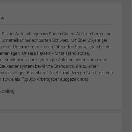
ns:
it Sitz in Wutöschingen im Süden Baden-Württembergs und
r unmittelbar benachbarten Schweiz. Mit über 25-jähriger
t unser Unternehmen zu den führenden Spezialisten bei der
umanlagen. Unsere Fakten: - Mittelständisches,
- Kundenindividuell gefertigte Anlagen bieten zum einen
aukastensystem bewährte Standards, die zu einer
in vielfältigen Branchen - Zuletzt mit dem großen Preis des
 sowie als TopJob Arbeitgeber ausgezeichnet
chilling