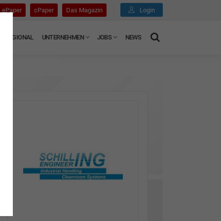
ePaper
cPaper
Das Magazin
Login
REGIONAL
UNTERNEHMEN
JOBS
NEWS