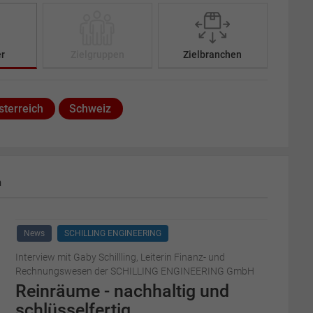
er
Zielgruppen
Zielbranchen
sterreich
Schweiz
m
News
SCHILLING ENGINEERING
Interview mit Gaby Schillling, Leiterin Finanz- und
Rechnungswesen der SCHILLING ENGINEERING GmbH
Reinräume - nachhaltig und
schlüsselfertig