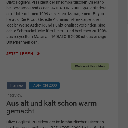
Olivo Foglieni, Präsident der im lombardischen Ciserano
bei Bergamo ansässigen RADIATORI 2000 SpA, gründete
sein Unternehmen 1999 aus einem Management-Buy-out
heraus. Die Produkte, edle Aluminium-Heizkörper, die in
idealer Weise Ästhetik und Funktionalität verbinden, sind
echte Schmuckstücke fürs Heim – und bestehen zu 100%
aus recyceltem Material. RADIATORI 2000 ist das einzige
Unternehmen der…
JETZT LESEN
Wohnen & Einrichten
Interview
RADIATORI 2000
Interview
Aus alt und kalt schön warm
gemacht
Olivo Foglieni, Präsident der im lombardischen Ciserano
bei Bergamo ansässigen RADIATORI 2000 SpA, gründete