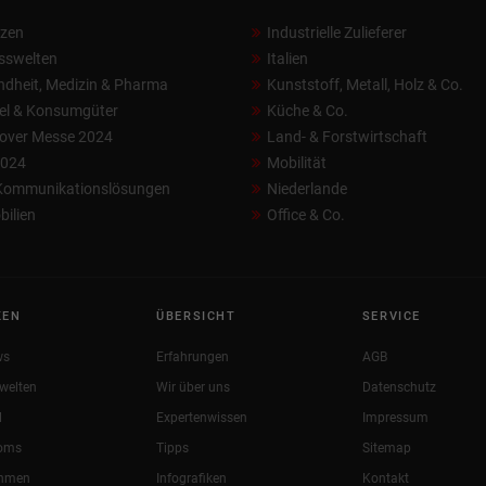
nzen
Industrielle Zulieferer
sswelten
Italien
dheit, Medizin & Pharma
Kunststoff, Metall, Holz & Co.
el & Konsumgüter
Küche & Co.
over Messe 2024
Land- & Forstwirtschaft
2024
Mobilität
 Kommunikationslösungen
Niederlande
ilien
Office & Co.
KEN
ÜBERSICHT
SERVICE
ws
Erfahrungen
AGB
welten
Wir über uns
Datenschutz
l
Expertenwissen
Impressum
oms
Tipps
Sitemap
ehmen
Infografiken
Kontakt