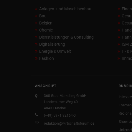
Anlagen- und Maschinenbau
Fina
Bau
Genu
Belgien
Gesun
Chemie
Hand
Dienstleistungen & Consulting
Hann
Digitalisierung
ISM 
Energie & Umwelt
IT- &
Fashion
Immob
ANSCHRIFT
RUBRI
360 Grad Marketing GmbH
Intervie
Landersumer Weg 40
Themen
48431 Rheine
Regiona
(+49) 5971 92164-0
Showro
redaktion@wirtschaftsforum.de
Untern