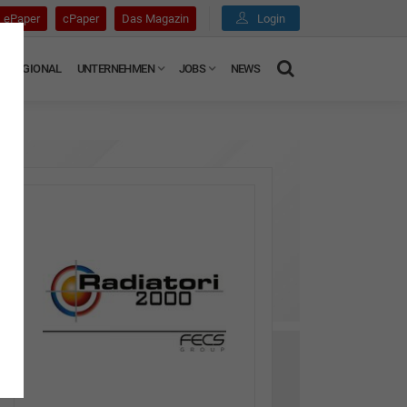
ePaper
cPaper
Das Magazin
Login
REGIONAL
UNTERNEHMEN
JOBS
NEWS