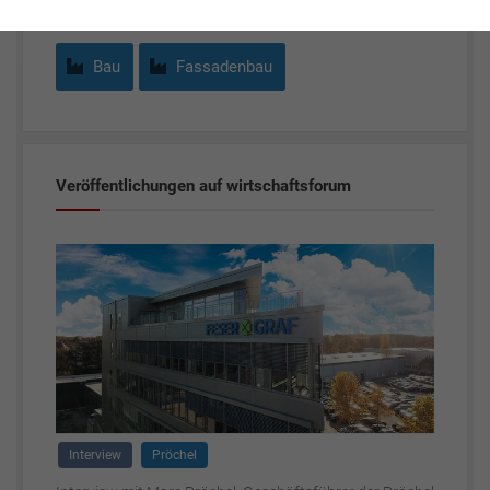
Bau
Fassadenbau
Veröffentlichungen auf wirtschaftsforum
Interview
Pröchel