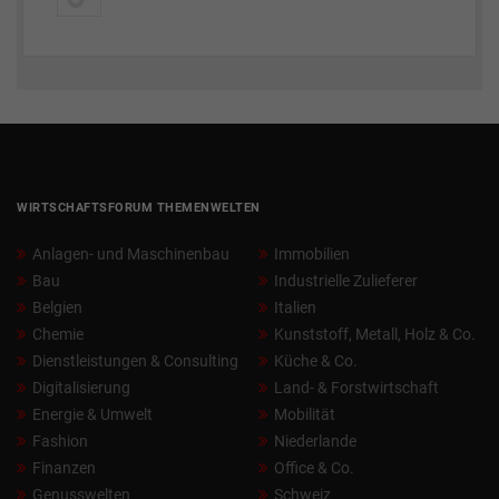
WIRTSCHAFTSFORUM THEMENWELTEN
Anlagen- und Maschinenbau
Immobilien
Bau
Industrielle Zulieferer
Belgien
Italien
Chemie
Kunststoff, Metall, Holz & Co.
Dienstleistungen & Consulting
Küche & Co.
Digitalisierung
Land- & Forstwirtschaft
Energie & Umwelt
Mobilität
Fashion
Niederlande
Finanzen
Office & Co.
Genusswelten
Schweiz