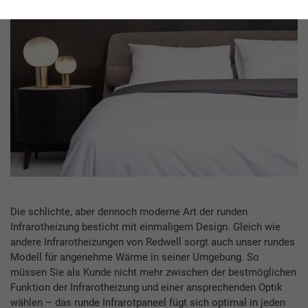
Die schlichte, aber dennoch moderne Art der runden
Infrarotheizung besticht mit einmaligem Design. Gleich wie
andere Infrarotheizungen von Redwell sorgt auch unser rundes
Modell für angenehme Wärme in seiner Umgebung. So
müssen Sie als Kunde nicht mehr zwischen der bestmöglichen
Funktion der Infrarotheizung und einer ansprechenden Optik
wählen – das runde Infrarotpaneel fügt sich optimal in jeden