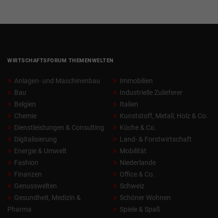
WIRTSCHAFTSFORUM THEMENWELTEN
Anlagen- und Maschinenbau
Immobilien
Bau
Industrielle Zulieferer
Belgien
Italien
Chemie
Kunststoff, Metall, Holz & Co.
Dienstleistungen & Consulting
Küche & Co.
Digitalisierung
Land- & Forstwirtschaft
Energie & Umwelt
Mobilität
Fashion
Niederlande
Finanzen
Office & Co.
Genusswelten
Schweiz
Gesundheit, Medizin &
Schöner Wohnen
Pharma
Spiele & Spaß