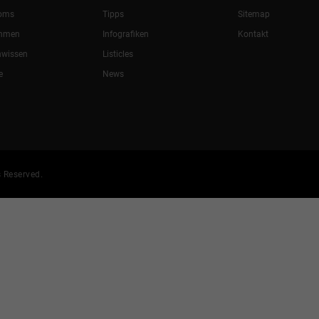
oms
Tipps
Sitemap
ehmen
Infografiken
Kontakt
nwissen
Listicles
e
News
 Reserved.