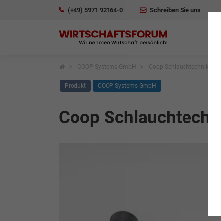
(+49) 5971 92164-0
Schreiben Sie uns
COOP Systems GmbH
Coop Schlauchtechnik
Produkt
COOP Systems GmbH
Coop Schlauchtechn