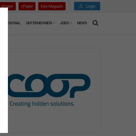
ePaper
cPaper
Das Magazin
Login
REGIONAL
UNTERNEHMEN
JOBS
NEWS