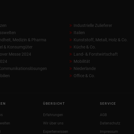
nzen
Industrielle Zulieferer
sswelten
Italien
dheit, Medizin & Pharma
Kunststoff, Metall, Holz & Co.
el & Konsumgüter
Küche & Co.
over Messe 2024
Land- & Forstwirtschaft
2024
Mobilität
 Kommunikationslösungen
Niederlande
ilien
Office & Co.
KEN
ÜBERSICHT
SERVICE
ws
Erfahrungen
AGB
welten
Wir über uns
Datenschutz
l
Expertenwissen
Impressum