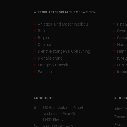
WIRTSCHAFTSFORUM THEMENWELTEN
Anlagen- und Maschinenbau
Fina
Bau
Genu
Belgien
Gesun
Chemie
Hand
Dienstleistungen & Consulting
Hann
Digitalisierung
ISM 
Energie & Umwelt
IT- &
Fashion
Immob
ANSCHRIFT
RUBRI
360 Grad Marketing GmbH
Intervie
Landersumer Weg 40
Themen
48431 Rheine
Regiona
(+49) 5971 92164-0