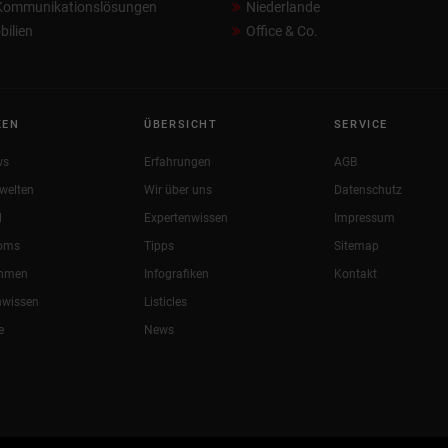
 Kommunikationslösungen
Niederlande
ilien
Office & Co.
KEN
ÜBERSICHT
SERVICE
ws
Erfahrungen
AGB
welten
Wir über uns
Datenschutz
l
Expertenwissen
Impressum
oms
Tipps
Sitemap
ehmen
Infografiken
Kontakt
nwissen
Listicles
e
News