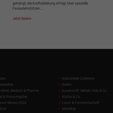
gehängt, die Kraftableitung erfolgt über spezielle
Fassadenstützen.…
Jetzt lesen
nzen
Industrielle Zulieferer
sswelten
Italien
dheit, Medizin & Pharma
Kunststoff, Metall, Holz & Co.
el & Konsumgüter
Küche & Co.
over Messe 2024
Land- & Forstwirtschaft
2024
Mobilität