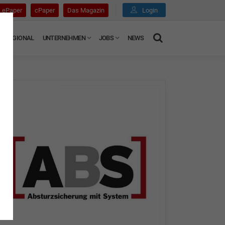
ePaper
cPaper
Das Magazin
Login
REGIONAL
UNTERNEHMEN
JOBS
NEWS