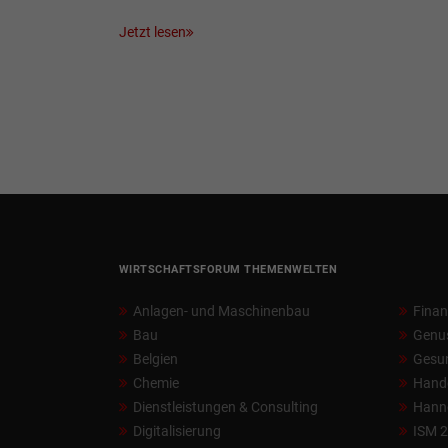
Jetzt lesen
WIRTSCHAFTSFORUM THEMENWELTEN
Anlagen- und Maschinenbau
Fina
Bau
Genu
Belgien
Gesun
Chemie
Hand
Dienstleistungen & Consulting
Hann
Digitalisierung
ISM 