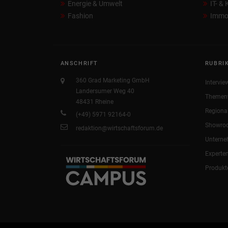
Energie & Umwelt
IT- &
Fashion
Immob
ANSCHRIFT
RUBRI
360 Grad Marketing GmbH
Intervie
Landersumer Weg 40
Themen
48431 Rheine
Regiona
(+49) 5971 92164-0
Showro
redaktion@wirtschaftsforum.de
Untern
Experte
Produkt