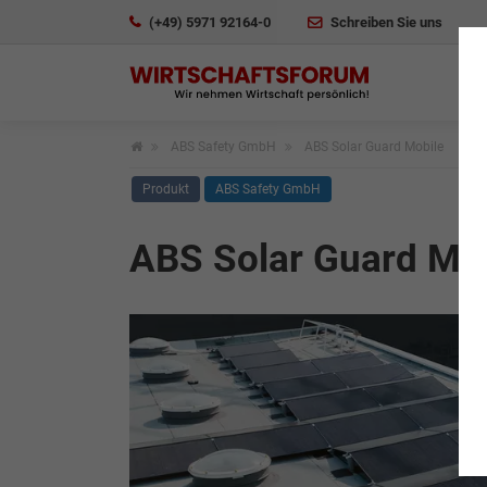
(+49) 5971 92164-0
Schreiben Sie uns
ABS Safety GmbH
ABS Solar Guard Mobile
Produkt
ABS Safety GmbH
ABS Solar Guard Mo