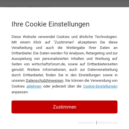
Ihre Cookie Einstellungen
Poly-clip System GmbH & Co. KG
Diese Website verwendet Cookies und ähnliche Technologien.
Mit einem Klick auf "Zustimmen" akzeptieren Sie diese
Verarbeitung und auch die Weitergabe Ihrer Daten an
Drittanbieter. Die Daten werden für Analysen, Retargeting und zur
Ausspielung von personalisierten Inhalten und Werbung auf
Seiten von wirtschaftsforum.de, sowie auf Drittanbieterseiten
genutzt. Weitere Informationen, auch zur Datenverarbeitung
KONTAKT
durch Drittanbieter, finden Sie in den Einstellungen sowie in
unseren
Datenschutzhinweisen
. Sie können die Verwendung von
Cookies
ablehnen
oder jederzeit über die
Cookie-Einstellungen
anpassen.
Poly-clip System GmbH & Co.
Zustimmen
KG
|
Impressum
Datenschutz