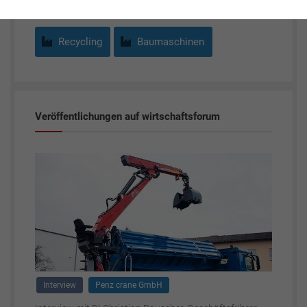
Recycling
Baumaschinen
Veröffentlichungen auf wirtschaftsforum
Interview
Penz crane GmbH