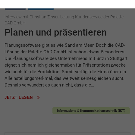
Interview
Palette CAD
Interview mit Christian Zinser, Leitung Kundenservice der Palette
CAD GmbH
Planen und präsentieren
Planungssoftware gibt es wie Sand am Meer. Doch die CAD-
Lösung der Palette CAD GmbH ist schon etwas Besonderes.
Die Planungssoftware des Unternehmens mit Sitz in Stuttgart
eignet sich nämlich gleichermaßen für Präsentationszwecke
wie auch für die Produktion. Somit verfügt die Firma über ein
Alleinstellungsmerkmal, das weltweit seinesgleichen sucht.
Deshalb verwundert es auch nicht, dass die…
JETZT LESEN
Informations & Kommunikationstechnik (IKT)