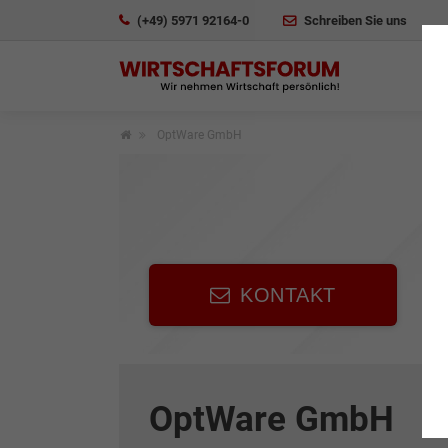
(+49) 5971 92164-0
Schreiben Sie uns
OptWare GmbH
KONTAKT
OptWare GmbH