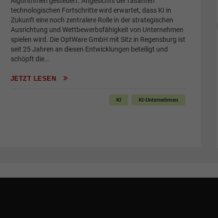
Algorithmen gesteuert. Angesichts der rasanten
technologischen Fortschritte wird erwartet, dass KI in
Zukunft eine noch zentralere Rolle in der strategischen
Ausrichtung und Wettbewerbsfähigkeit von Unternehmen
spielen wird. Die OptWare GmbH mit Sitz in Regensburg ist
seit 25 Jahren an diesen Entwicklungen beteiligt und
schöpft die…
JETZT LESEN
KI
KI-Unternehmen