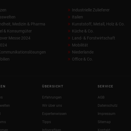
nzen
Industrielle Zulieferer
sswelten
Italien
dheit, Medizin & Pharma
Kunststoff, Metall, Holz & Co.
el & Konsumgüter
Küche & Co.
over Messe 2024
Land- & Forstwirtschaft
2024
Mobilität
 Kommunikationslösungen
Niederlande
ilien
Office & Co.
KEN
ÜBERSICHT
SERVICE
ws
Erfahrungen
AGB
welten
Wir über uns
Datenschutz
l
Expertenwissen
Impressum
oms
Tipps
Sitemap
ehmen
Infografiken
Kontakt