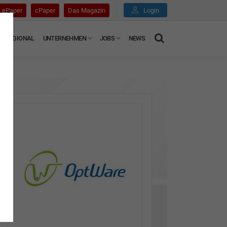
ePaper
cPaper
Das Magazin
Login
REGIONAL
UNTERNEHMEN
JOBS
NEWS