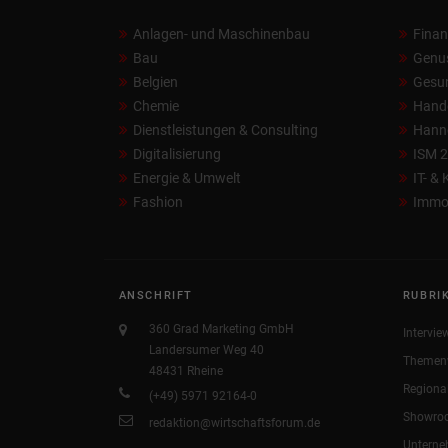
Anlagen- und Maschinenbau
Fina
Bau
Genu
Belgien
Gesun
Chemie
Hand
Dienstleistungen & Consulting
Hann
Digitalisierung
ISM 
Energie & Umwelt
IT- &
Fashion
Immob
ANSCHRIFT
RUBRI
360 Grad Marketing GmbH
Intervie
Landersumer Weg 40
Themen
48431 Rheine
Regiona
(+49) 5971 92164-0
Showro
redaktion@wirtschaftsforum.de
Untern