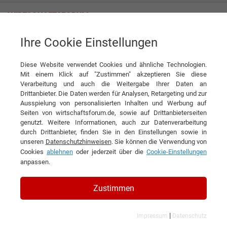
Ihre Cookie Einstellungen
Themenwelten
Office & Co.
Büroeinrichtung
Diese Website verwendet Cookies und ähnliche Technologien.
Mit einem Klick auf "Zustimmen" akzeptieren Sie diese
Verarbeitung und auch die Weitergabe Ihrer Daten an
Drittanbieter. Die Daten werden für Analysen, Retargeting und zur
Ausspielung von personalisierten Inhalten und Werbung auf
BÜROEINRICHTUNG
Seiten von wirtschaftsforum.de, sowie auf Drittanbieterseiten
genutzt. Weitere Informationen, auch zur Datenverarbeitung
1
2
»
durch Drittanbieter, finden Sie in den Einstellungen sowie in
unseren
Datenschutzhinweisen
. Sie können die Verwendung von
Filtern nach Kategorie:
Filtern nach Land:
Cookies
ablehnen
oder jederzeit über die
Cookie-Einstellungen
anpassen.
18 Ergebnisse gefunden
Zustimmen
Angezeigt werden die Ergebnisse: 1 bis 10
|
Impressum
Datenschutz