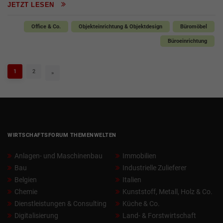
JETZT LESEN
Office & Co.
Objekteinrichtung & Objektdesign
Büromöbel
Büroeinrichtung
1
2
»
WIRTSCHAFTSFORUM THEMENWELTEN
Anlagen- und Maschinenbau
Immobilien
Bau
Industrielle Zulieferer
Belgien
Italien
Chemie
Kunststoff, Metall, Holz & Co.
Dienstleistungen & Consulting
Küche & Co.
Digitalisierung
Land- & Forstwirtschaft