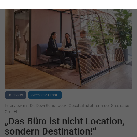
Interview
Steelcase GmbH
Interview mit Dr. Dewi Schönbeck, Geschäftsführerin der Steelcase
GmbH
„Das Büro ist nicht Location,
sondern Destination!“