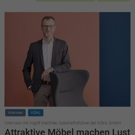
Interview
KÖHL
Interview mit Ingolf Matthée, Geschäftsführer der KÖHL GmbH
Attraktive Möbel machen Lust