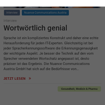
Interview
Nuance Communications Austria
Interview
Wortwörtlich genial
Sprache ist ein kompliziertes Konstrukt und daher eine echte
Herausforderung für jeden IT-Experten. Gleichzeitig ist bei
jeder Spracherkennungssoftware die Erkennungsgenauigkeit
der wichtigste Aspekt. Je besser die Technik auf den vom
Sprecher verwendeten Wortschatz angepasst ist, desto
präziser ist das Ergebnis. Die Nuance Communications
Austria GmbH hat sich auf die Bedürfnisse von…
JETZT LESEN
Gesundheit, Medizin & Pharma